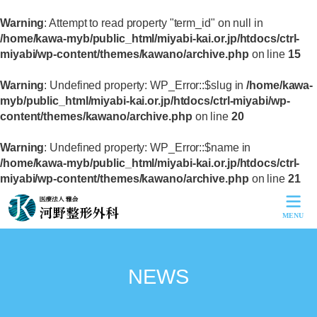
Warning
: Attempt to read property "term_id" on null in
/home/kawa-myb/public_html/miyabi-kai.or.jp/htdocs/ctrl-
miyabi/wp-content/themes/kawano/archive.php
on line
15
Warning
: Undefined property: WP_Error::$slug in
/home/kawa-
myb/public_html/miyabi-kai.or.jp/htdocs/ctrl-miyabi/wp-
content/themes/kawano/archive.php
on line
20
Warning
: Undefined property: WP_Error::$name in
/home/kawa-myb/public_html/miyabi-kai.or.jp/htdocs/ctrl-
miyabi/wp-content/themes/kawano/archive.php
on line
21
MENU
HOME
よくあるご質問
お問い合せ
NEWS
サイトマップ
病院紹介
診療案内