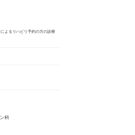
療法士によるリハビリ予約の方の診療
ン科