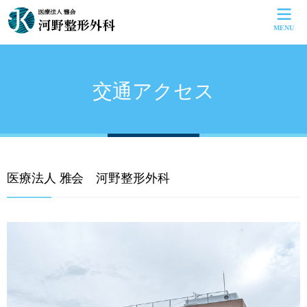
MENU
HOME
よくあるご質問
お問い合せ
交通アクセス
サイトマップ
病院紹介
診療案内
自費診療
医療法人 雅会 河野整形外科
採用情報
交通アクセス